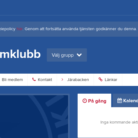
kiepolicy
här
. Genom att fortsätta använda tjänsten godkänner du denna.
omklubb
Välj grupp
Bli medlem
Kontakt
Järabacken
Länkar
Kalend
På gång
Inga kommande akti