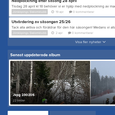
Nedplockning efter säsong 28 april
Jönköpings Slalomklubb
19 apr
0
kommentarer
Utvärdering av säsongen 25/26
Jönköpings Slalomklubb
2 apr
0
kommentarer
Visa fler nyheter
Senast uppdaterade album
Jkpg 230205
22 bilder