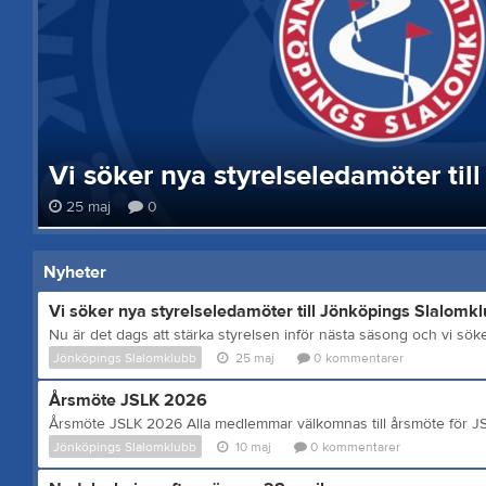
25 maj
0
Nyheter
Vi söker nya styrelseledamöter till Jönköpings Slalomkl
Jönköpings Slalomklubb
25 maj
0
kommentarer
Årsmöte JSLK 2026
Jönköpings Slalomklubb
10 maj
0
kommentarer