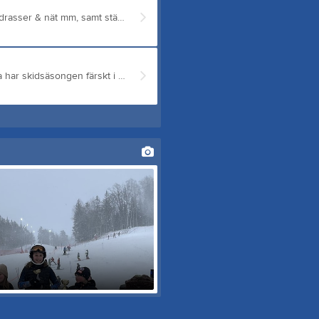
Tisdag 28 april kl 18 behöver vi er hjälp med nedplockning av madrasser & nät mm, samt städning av stuga och garage efter säsongen. Det bjuds på burgare och dryck till er som dyker upp. /Drift & styrelse
Tack alla aktiva och föräldrar för den här säsongen! Medans vi alla har skidsäsongen färskt i minnet vill vi tränare passa på att skicka ut en utvärdering. Det är jätte värdefullt att ni fyller i den så vi vet vad vi kan förbättra till nästa säsong. Vi är alla en del av klubben och det är för oss som tränare viktigt att alla får och vill göra sin röst hörd för att det ska bli så bra som möjligt. Fyll gärna i den direkt, men allra senast söndag 12/4. Länk till formuläret: https://forms.cloud.microsoft/Pages/ResponsePage.aspx?id=PX342uKPCkOkHtjMeJliRkAvnjwW5G9DkrjpHWah9vlUNTRLUk4xSDAxNVhCUUVHSU1TM0xWQUxHTS4u