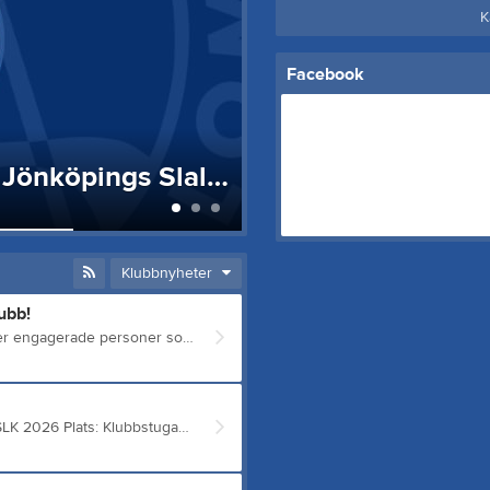
K
Facebook
Vi söker nya styrelseledamöter till Jönköpings Slalomklubb!
Årsmöte JSLK 20
10 maj
0
Klubbnyheter
ubb!
Nu är det dags att stärka styrelsen inför nästa säsong och vi söker engagerade personer som vill vara med och utveckla klubben. Vi behöver särskilt: En person som tar ansvar för sponsorkontakter – någon som kan bygga och vårda relationer med befintliga och nya sponsorer. En tävlingskoordinator – som hjälper till att samordna anmälningar, transporter, boende och praktiska detaljer kring tävlingar. Detta är en ny roll som vi tror kan sänka tröskeln rejält för de som är nya på tävlingsbiten. Det är också dags att förnya valberedningen. Vi söker därför nya ledamöter även dit. Känner du själv att du skulle kunna bidra, eller har du förslag på någon som skulle passa bra? Hör gärna av dig! Kontakta: Gustav eller Mattias Med vänliga hälsningar Valberedningen Jönköpings Slalomklubb Gustav Corne 072 55 27 208 gustav@corne.se Mattias Nordqvist 070 88 25 624 profmnordqvist@gmail.com
Årsmöte JSLK 2026 Alla medlemmar välkomnas till årsmöte för JSLK 2026 Plats: Klubbstugan, Järabacken Datum och tid: tisdag 9/6, kl. 18:00 Frågor och motioner ska vara styrelsen tillhanda senast 31/5. Årsmötesmaterial skickas ut senast en vecka innan årsmötet, d.v.s. 2/6. Fika serveras innan mötet börjar, meddela ev. allergier. Frågor och motioner skickas till info@jslk.se. Välkomna önskar Styrelsen