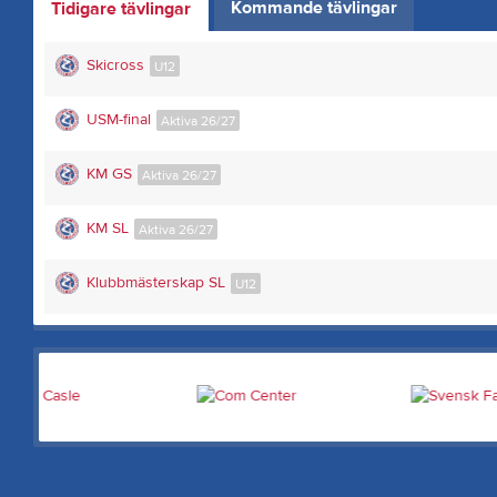
Kommande tävlingar
Tidigare tävlingar
Skicross
U12
USM-final
Aktiva 26/27
KM GS
Aktiva 26/27
KM SL
Aktiva 26/27
Klubbmästerskap SL
U12